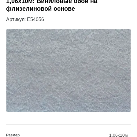
1,06x10м: Виниловые обои на
флизелиновой основе
Артикул:
E54056
1,06x10м
Размер